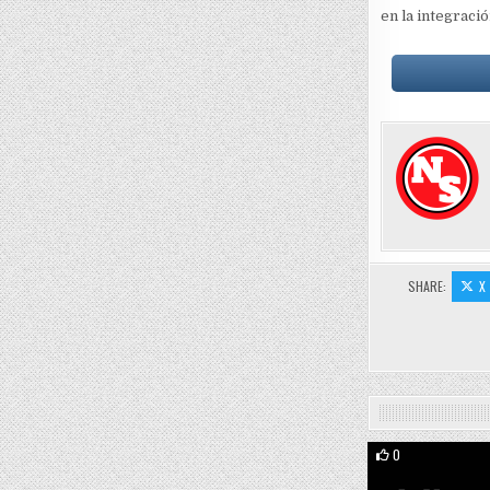
en la integraci
SHARE:
X
0