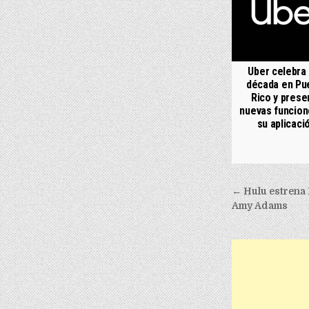
Uber celebra
década en Pu
Rico y prese
nuevas funcion
su aplicaci
Post nav
← Hulu estrena 
Amy Adams