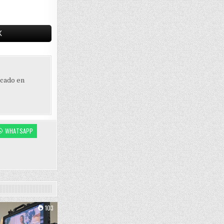
X
ocado en
WHATSAPP
103