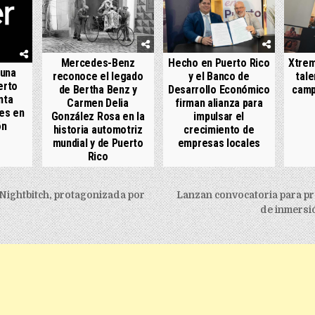
Mercedes-Benz
Hecho en Puerto Rico
Xtrem
 una
reconoce el legado
y el Banco de
tale
erto
de Bertha Benz y
Desarrollo Económico
camp
nta
Carmen Delia
firman alianza para
es en
González Rosa en la
impulsar el
ón
historia automotriz
crecimiento de
mundial y de Puerto
empresas locales
Rico
igation
Nightbitch, protagonizada por
Lanzan convocatoria para p
de inmersi