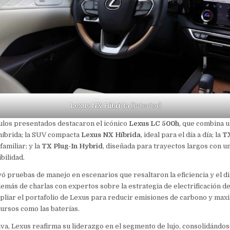
Lexus NX Híbrida
(interior)
ulos presentados destacaron el icónico
Lexus LC 500h
, que combina 
híbrida; la SUV compacta
Lexus NX Híbrida
, ideal para el día a día; la
TX
familiar; y la
TX Plug-In Hybrid
, diseñada para trayectos largos con u
ibilidad.
yó pruebas de manejo en escenarios que resaltaron la eficiencia y el 
emás de charlas con expertos sobre la estrategia de electrificación de
pliar el portafolio de Lexus para reducir emisiones de carbono y maxi
cursos como las baterías.
tiva, Lexus reafirma su liderazgo en el segmento de lujo, consolidánd