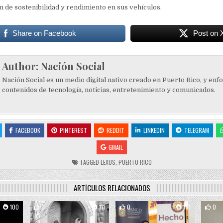
ón de sostenibilidad y rendimiento en sus vehículos.
Share on Facebook
Post on 
Author:
Nación Social
Nación Social es un medio digital nativo creado en Puerto Rico, y enf
contenidos de tecnología, noticias, entretenimiento y comunicados.
FACEBOOK
PINTEREST
REDDIT
LINKEDIN
TELEGRAM
GMAIL
TAGGED
LEXUS
,
PUERTO RICO
ARTÍCULOS RELACIONADOS
100
0
111
0
101
0