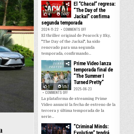
El “Chacal” regresa:
“The Day of the
4
7445
Jackal” confirma
segunda temporada
ON EL “CHACAL” REGRESA: “THE
2024-11-22
COMMENTS OFF
El thriller original de Peacock y Sky,
"The Day of the Jackal", ha sido
renovado para una segunda
temporada, confirmando...
Prime Video lanza
temporada final de
“The Summer I
Turned Pretty”
1
5157
2025-06-23
ON PRIME VIDEO LANZA TEMPORADA FINAL DE
COMMENTS OFF
La plataforma de streaming Prime
Video anunció la fecha de estreno de la
tercera y última temporada de la
serie...
“Criminal Minds:
a
Evolution” tendrá