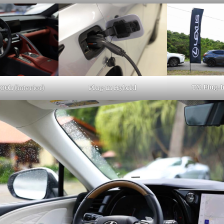
TX Plug-I
500h
(interior)
Plug-In Hybrid