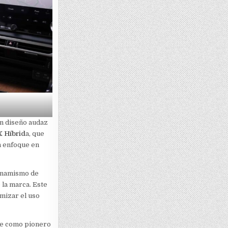
un diseño audaz
 Híbrid
a, que
n enfoque en
dinamismo de
 la marca. Este
mizar el uso
ose como pionero