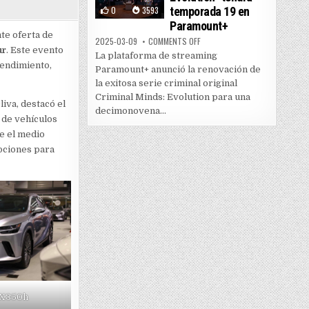
0
3593
temporada 19 en
Paramount+
te oferta de
ON “CRIMINAL MINDS: EVOLUTI
2025-03-09
COMMENTS OFF
ur
. Este evento
La plataforma de streaming
rendimiento,
Paramount+ anunció la renovación de
la exitosa serie criminal original
Criminal Minds: Evolution para una
liva, destacó el
decimonovena...
o de vehículos
e el medio
pciones para
RX350h