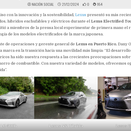
NACIÓN SOCIAL
21/12/2024
0
954
o con la innovación y la sostenibilidad,
Lexus
presentó su más recien
dos, híbridos enchufables y eléctricos durante el
Lexus Electrified To
itió a miembros de la prensa local experimentar de primera mano el 
ogía de los modelos electrificados de la marca japonesa.
nte de operaciones y gerente general de
Lexus en Puerto Rico
, Dany O
la marca en la transición hacia una movilidad más limpia: “El desarroll
tricos ha sido nuestra respuesta a las crecientes preocupaciones sobr
ahorro de combustible. Con nuestra variedad de modelos, ofrecemos o
ida”.
 LC 500h
Lexus NX Híbrida
Lexus 