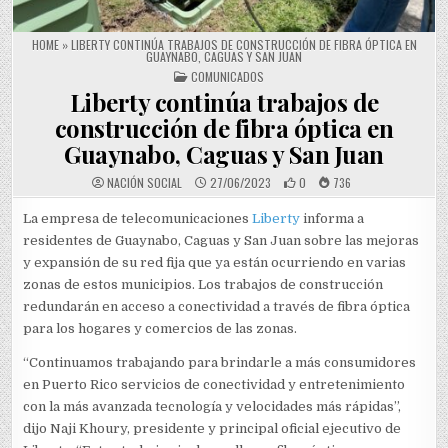
HOME
»
LIBERTY CONTINÚA TRABAJOS DE CONSTRUCCIÓN DE FIBRA ÓPTICA EN
GUAYNABO, CAGUAS Y SAN JUAN
POSTED IN
COMUNICADOS
Liberty continúa trabajos de
construcción de fibra óptica en
Guaynabo, Caguas y San Juan
NACIÓN SOCIAL
27/06/2023
0
736
La empresa de telecomunicaciones
Liberty
informa a
residentes de Guaynabo, Caguas y San Juan sobre las mejoras
y expansión de su red fija que ya están ocurriendo en varias
zonas de estos municipios. Los trabajos de construcción
redundarán en acceso a conectividad a través de fibra óptica
para los hogares y comercios de las zonas.
“Continuamos trabajando para brindarle a más consumidores
en Puerto Rico servicios de conectividad y entretenimiento
con la más avanzada tecnología y velocidades más rápidas”,
dijo Naji Khoury, presidente y principal oficial ejecutivo de