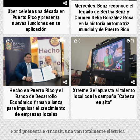
Mercedes-Benz reconoce el
Uber celebra una década en
legado de Bertha Benz y
Puerto Rico y presenta
Carmen Delia González Rosa
nuevas funciones en su
en la historia automotriz
aplicación
mundial y de Puerto Rico
0
70
0
71
Hecho en Puerto Rico y el
Xtreme Gel apuesta al talento
Banco de Desarrollo
local con la campaña “Cabeza
Económico firman alianza
en alto”
para impulsar el crecimiento
de empresas locales
Post navigation
Ford presenta E-Transit, una van totalmente eléctrica →