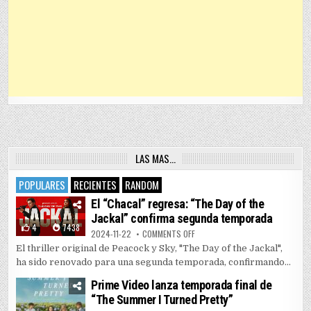
LAS MAS…
POPULARES
RECIENTES
RANDOM
El “Chacal” regresa: “The Day of the
Jackal” confirma segunda temporada
4
7438
ON EL “CHACAL” REGRESA: “THE 
2024-11-22
COMMENTS OFF
El thriller original de Peacock y Sky, "The Day of the Jackal",
ha sido renovado para una segunda temporada, confirmando...
Prime Video lanza temporada final de
“The Summer I Turned Pretty”