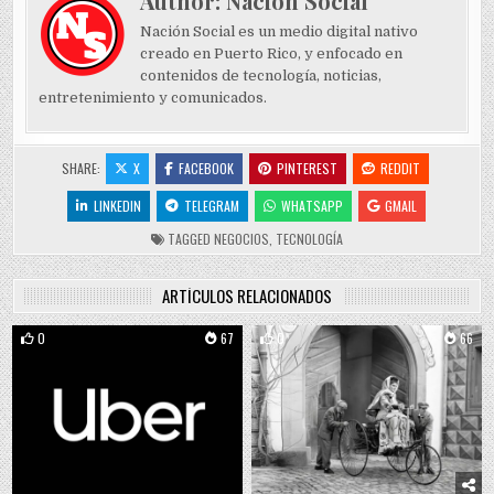
Author:
Nación Social
Nación Social es un medio digital nativo
creado en Puerto Rico, y enfocado en
contenidos de tecnología, noticias,
entretenimiento y comunicados.
SHARE:
X
FACEBOOK
PINTEREST
REDDIT
LINKEDIN
TELEGRAM
WHATSAPP
GMAIL
TAGGED
NEGOCIOS
,
TECNOLOGÍA
ARTÍCULOS RELACIONADOS
0
67
0
66