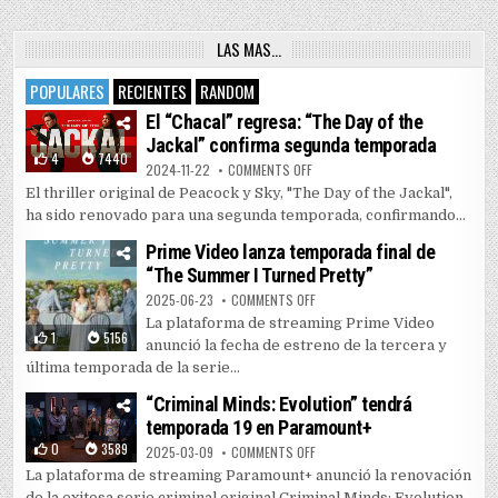
LAS MAS…
POPULARES
RECIENTES
RANDOM
El “Chacal” regresa: “The Day of the
Jackal” confirma segunda temporada
4
7440
ON EL “CHACAL” REGRESA: “THE 
2024-11-22
COMMENTS OFF
El thriller original de Peacock y Sky, "The Day of the Jackal",
ha sido renovado para una segunda temporada, confirmando...
Prime Video lanza temporada final de
“The Summer I Turned Pretty”
ON PRIME VIDEO LANZA TEMPORAD
2025-06-23
COMMENTS OFF
La plataforma de streaming Prime Video
1
5156
anunció la fecha de estreno de la tercera y
última temporada de la serie...
“Criminal Minds: Evolution” tendrá
temporada 19 en Paramount+
0
3589
ON “CRIMINAL MINDS: EVOLUTIO
2025-03-09
COMMENTS OFF
La plataforma de streaming Paramount+ anunció la renovación
de la exitosa serie criminal original Criminal Minds: Evolution