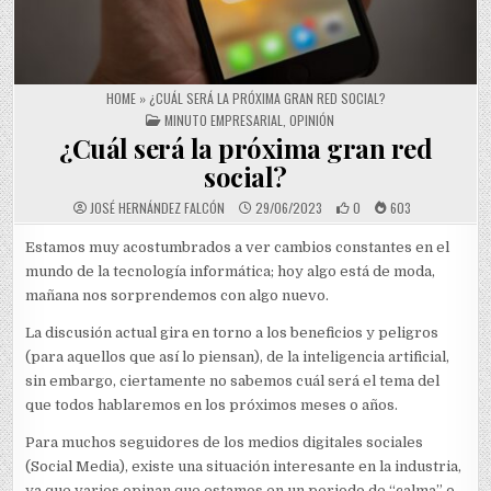
HOME
»
¿CUÁL SERÁ LA PRÓXIMA GRAN RED SOCIAL?
POSTED IN
MINUTO EMPRESARIAL
,
OPINIÓN
¿Cuál será la próxima gran red
social?
JOSÉ HERNÁNDEZ FALCÓN
29/06/2023
0
603
Estamos muy acostumbrados a ver cambios constantes en el
mundo de la tecnología informática; hoy algo está de moda,
mañana nos sorprendemos con algo nuevo.
La discusión actual gira en torno a los beneficios y peligros
(para aquellos que así lo piensan), de la inteligencia artificial,
sin embargo, ciertamente no sabemos cuál será el tema del
que todos hablaremos en los próximos meses o años.
Para muchos seguidores de los medios digitales sociales
(Social Media), existe una situación interesante en la industria,
ya que varios opinan que estamos en un periodo de “calma” o