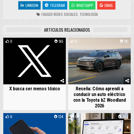
LINKEDIN
TELEGRAM
WHATSAPP
GMAIL
TAGGED
REDES SOCIALES
,
TECNOLOGÍA
ARTÍCULOS RELACIONADOS
0
165
0
181
X busca ser menos tóxico
Reseña: Cómo aprendí a
conducir un auto eléctrico
con la Toyota bZ Woodland
2026
0
134
0
207