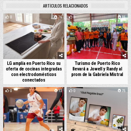
ARTÍCULOS RELACIONADOS
0
74
0
86
LG amplía en Puerto Rico su
Turismo de Puerto Rico
oferta de cocinas integradas
llevará a Jowell y Randy al
con electrodomésticos
prom de la Gabriela Mistral
conectados
0
73
0
75