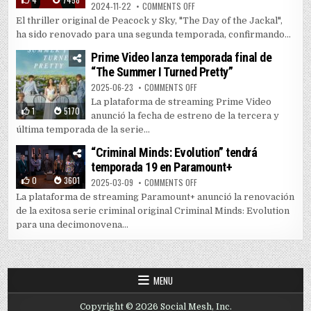
ON EL “CHACAL” REGRESA: “THE 
2024-11-22
COMMENTS OFF
El thriller original de Peacock y Sky, "The Day of the Jackal",
ha sido renovado para una segunda temporada, confirmando...
Prime Video lanza temporada final de
“The Summer I Turned Pretty”
ON PRIME VIDEO LANZA TEMPORAD
2025-06-23
COMMENTS OFF
La plataforma de streaming Prime Video
1
5170
anunció la fecha de estreno de la tercera y
última temporada de la serie...
“Criminal Minds: Evolution” tendrá
temporada 19 en Paramount+
0
3601
ON “CRIMINAL MINDS: EVOLUTIO
2025-03-09
COMMENTS OFF
La plataforma de streaming Paramount+ anunció la renovación
de la exitosa serie criminal original Criminal Minds: Evolution
para una decimonovena...
MENU
Copyright © 2026 Social Mesh, Inc.