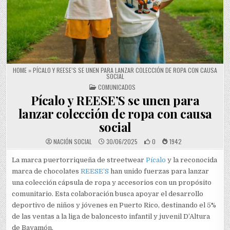
HOME
»
PÍCALO Y REESE’S SE UNEN PARA LANZAR COLECCIÓN DE ROPA CON CAUSA
SOCIAL
POSTED IN
COMUNICADOS
Pícalo y REESE’S se unen para
lanzar colección de ropa con causa
social
NACIÓN SOCIAL
30/06/2025
0
1942
La marca puertorriqueña de streetwear
Pícalo
y la reconocida
marca de chocolates
REESE’S
han unido fuerzas para lanzar
una colección cápsula de ropa y accesorios con un propósito
comunitario. Esta colaboración busca apoyar el desarrollo
deportivo de niños y jóvenes en Puerto Rico, destinando el 5%
de las ventas a la liga de baloncesto infantil y juvenil D’Altura
de Bayamón.