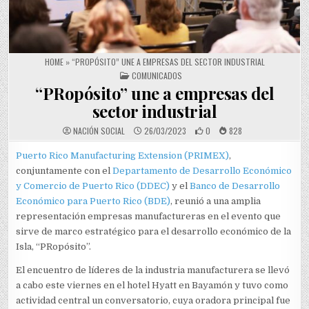
HOME
»
“PROPÓSITO” UNE A EMPRESAS DEL SECTOR INDUSTRIAL
POSTED IN
COMUNICADOS
“PRopósito” une a empresas del
sector industrial
NACIÓN SOCIAL
26/03/2023
0
828
Puerto Rico Manufacturing Extension (PRIMEX)
,
conjuntamente con el
Departamento de Desarrollo Económico
y Comercio de Puerto Rico (DDEC)
y el
Banco de Desarrollo
Económico para Puerto Rico (BDE)
, reunió a una amplia
representación empresas manufactureras en el evento que
sirve de marco estratégico para el desarrollo económico de la
Isla, “PRopósito”.
El encuentro de líderes de la industria manufacturera se llevó
a cabo este viernes en el hotel Hyatt en Bayamón y tuvo como
actividad central un conversatorio, cuya oradora principal fue