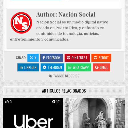
Author:
Nación Social
Nación Social es un medio digital nativo
creado en Puerto Rico, y enfocado en
contenidos de tecnología, noticias,
entretenimiento y comunicados.
SHARE:
X
FACEBOOK
PINTEREST
REDDIT
LINKEDIN
TELEGRAM
WHATSAPP
GMAIL
TAGGED
NEGOCIOS
ARTÍCULOS RELACIONADOS
0
101
0
112