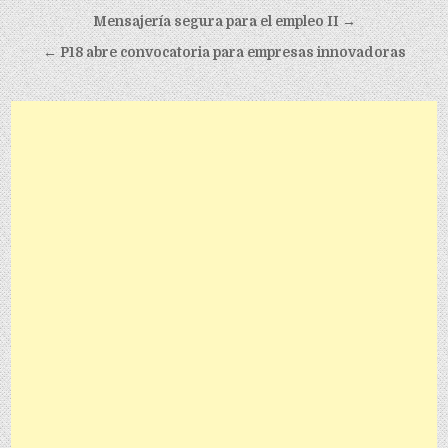
Post navigation
Mensajería segura para el empleo II
→
← P18 abre convocatoria para empresas innovadoras