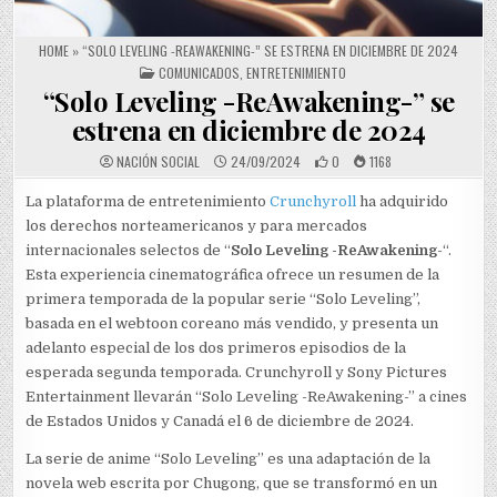
HOME
»
“SOLO LEVELING -REAWAKENING-” SE ESTRENA EN DICIEMBRE DE 2024
POSTED IN
COMUNICADOS
,
ENTRETENIMIENTO
“Solo Leveling -ReAwakening-” se
estrena en diciembre de 2024
NACIÓN SOCIAL
24/09/2024
0
1168
La plataforma de entretenimiento
Crunchyroll
ha adquirido
los derechos norteamericanos y para mercados
internacionales selectos de “
Solo Leveling -ReAwakening
-“.
Esta experiencia cinematográfica ofrece un resumen de la
primera temporada de la popular serie “Solo Leveling”,
basada en el webtoon coreano más vendido, y presenta un
adelanto especial de los dos primeros episodios de la
esperada segunda temporada. Crunchyroll y Sony Pictures
Entertainment llevarán “Solo Leveling -ReAwakening-” a cines
de Estados Unidos y Canadá el 6 de diciembre de 2024.
La serie de anime “Solo Leveling” es una adaptación de la
novela web escrita por Chugong, que se transformó en un