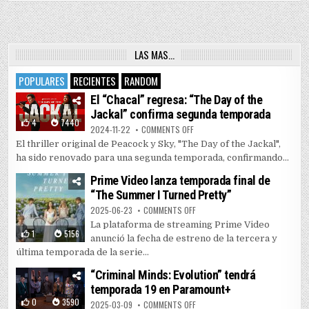
LAS MAS…
POPULARES
RECIENTES
RANDOM
El “Chacal” regresa: “The Day of the
Jackal” confirma segunda temporada
4
7440
ON EL “CHACAL” REGRESA: “THE 
2024-11-22
COMMENTS OFF
El thriller original de Peacock y Sky, "The Day of the Jackal",
ha sido renovado para una segunda temporada, confirmando...
Prime Video lanza temporada final de
“The Summer I Turned Pretty”
ON PRIME VIDEO LANZA TEMPORAD
2025-06-23
COMMENTS OFF
La plataforma de streaming Prime Video
1
5156
anunció la fecha de estreno de la tercera y
última temporada de la serie...
“Criminal Minds: Evolution” tendrá
temporada 19 en Paramount+
0
3590
ON “CRIMINAL MINDS: EVOLUTIO
2025-03-09
COMMENTS OFF