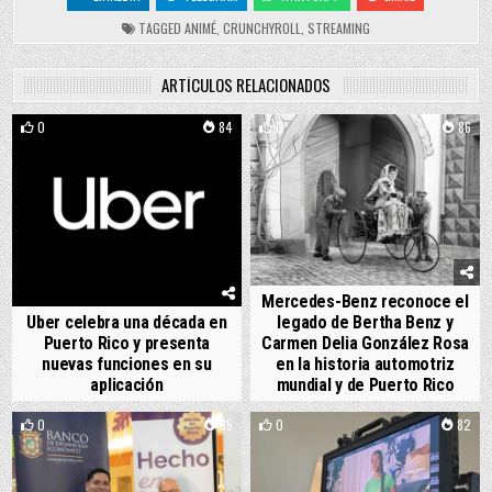
TAGGED
ANIMÉ
,
CRUNCHYROLL
,
STREAMING
ARTÍCULOS RELACIONADOS
0
84
0
86
Mercedes-Benz reconoce el
Uber celebra una década en
legado de Bertha Benz y
Puerto Rico y presenta
Carmen Delia González Rosa
nuevas funciones en su
en la historia automotriz
aplicación
mundial y de Puerto Rico
0
85
0
82