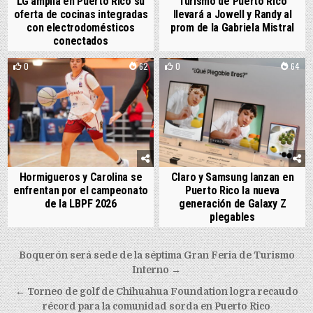
LG amplía en Puerto Rico su
Turismo de Puerto Rico
oferta de cocinas integradas
llevará a Jowell y Randy al
con electrodomésticos
prom de la Gabriela Mistral
conectados
0
62
0
64
Hormigueros y Carolina se
Claro y Samsung lanzan en
enfrentan por el campeonato
Puerto Rico la nueva
de la LBPF 2026
generación de Galaxy Z
plegables
Post navigation
Boquerón será sede de la séptima Gran Feria de Turismo
Interno →
← Torneo de golf de Chihuahua Foundation logra recaudo
récord para la comunidad sorda en Puerto Rico