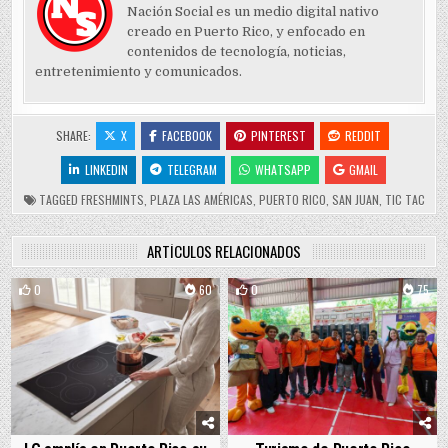
Nación Social es un medio digital nativo
creado en Puerto Rico, y enfocado en
contenidos de tecnología, noticias,
entretenimiento y comunicados.
SHARE:
X
FACEBOOK
PINTEREST
REDDIT
LINKEDIN
TELEGRAM
WHATSAPP
GMAIL
TAGGED
FRESHMINTS
,
PLAZA LAS AMÉRICAS
,
PUERTO RICO
,
SAN JUAN
,
TIC TAC
ARTÍCULOS RELACIONADOS
0
60
0
75