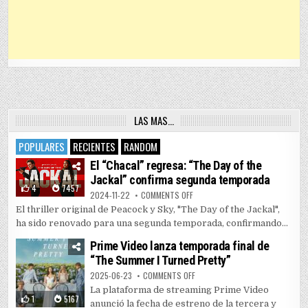
LAS MAS…
POPULARES
RECIENTES
RANDOM
El “Chacal” regresa: “The Day of the
Jackal” confirma segunda temporada
4
7457
ON EL “CHACAL” REGRESA: “THE 
2024-11-22
COMMENTS OFF
El thriller original de Peacock y Sky, "The Day of the Jackal",
ha sido renovado para una segunda temporada, confirmando...
Prime Video lanza temporada final de
“The Summer I Turned Pretty”
ON PRIME VIDEO LANZA TEMPORAD
2025-06-23
COMMENTS OFF
La plataforma de streaming Prime Video
1
5167
anunció la fecha de estreno de la tercera y