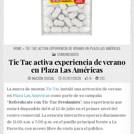
HOME
»
TIC TAC ACTIVA EXPERIENCIA DE VERANO EN PLAZA LAS AMÉRICAS
POSTED IN
COMUNICADOS
Tic Tac activa experiencia de verano
en Plaza Las Américas
NACIÓN SOCIAL
07/07/2026
0
213
La marca de mentas
Tic Tac
instaló una activación de verano
en
Plaza Las Américas
como parte de su campaña
“
Refréshcate con Tic Tac Freshmints
”, una experiencia que
estará disponible del 6 al 12 de julio en el primer nivel del
centro comercial. La estación interactiva operará diariamente
de 11:00 a.m. a 7:00 p.m. en el pasillo principal frente a La
Favorita, con acceso libre de costo para el público.