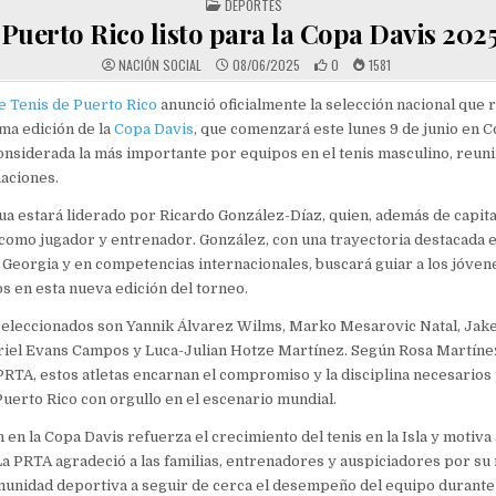
POSTED IN
DEPORTES
Puerto Rico listo para la Copa Davis 202
NACIÓN SOCIAL
08/06/2025
0
1581
e Tenis de Puerto Rico
anunció oficialmente la selección nacional que 
ima edición de la
Copa Davis
, que comenzará este lunes 9 de junio en Co
nsiderada la más importante por equipos en el tenis masculino, reuni
aciones.
ua estará liderado por Ricardo González-Díaz, quien, además de capit
como jugador y entrenador. González, con una trayectoria destacada e
Georgia y en competencias internacionales, buscará guiar a los jóvene
 en esta nueva edición del torneo.
seleccionados son Yannik Álvarez Wilms, Marko Mesarovic Natal, Jak
riel Evans Campos y Luca-Julian Hotze Martínez. Según Rosa Martínez
 PRTA, estos atletas encarnan el compromiso y la disciplina necesarios
uerto Rico con orgullo en el escenario mundial.
 en la Copa Davis refuerza el crecimiento del tenis en la Isla y motiva
a PRTA agradeció a las familias, entrenadores y auspiciadores por su
munidad deportiva a seguir de cerca el desempeño del equipo durante 