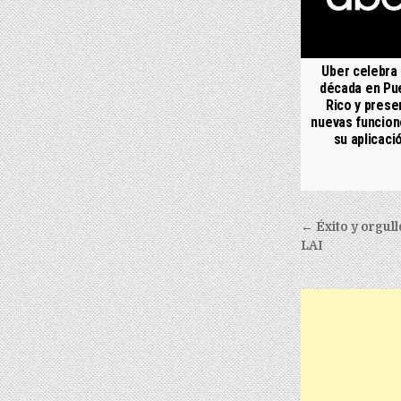
Uber celebra
década en Pu
Rico y prese
nuevas funcion
su aplicaci
Post nav
← Éxito y orgull
LAI