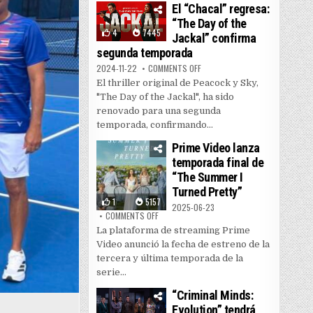
El “Chacal” regresa:
“The Day of the
4
7445
Jackal” confirma
segunda temporada
ON EL “CHACAL” REGRESA: “THE
2024-11-22
COMMENTS OFF
El thriller original de Peacock y Sky,
"The Day of the Jackal", ha sido
renovado para una segunda
temporada, confirmando...
Prime Video lanza
temporada final de
“The Summer I
Turned Pretty”
1
5157
2025-06-23
ON PRIME VIDEO LANZA TEMPORADA FINAL DE
COMMENTS OFF
La plataforma de streaming Prime
Video anunció la fecha de estreno de la
tercera y última temporada de la
serie...
“Criminal Minds:
Evolution” tendrá