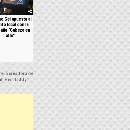
e Gel apuesta al
nto local con la
aña “Cabeza en
alto”
e la creadora de
all Her Daddy” →