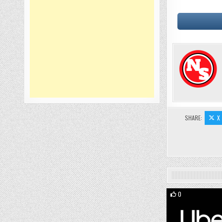
SHARE:
X
0