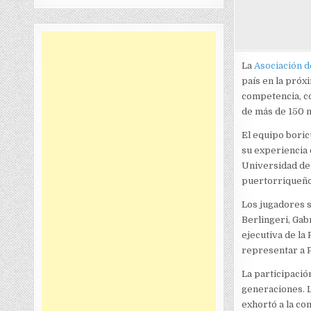
La
Asociación d
país en la próx
competencia, co
de más de 150 n
El equipo boric
su experiencia 
Universidad de 
puertorriqueños
Los jugadores 
Berlingeri, Gab
ejecutiva de la
representar a P
La participación
generaciones. L
exhortó a la co