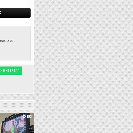
X
ocado en
WHATSAPP
103