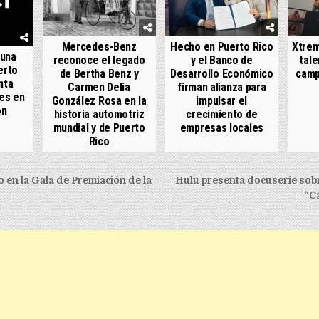
Mercedes-Benz
Hecho en Puerto Rico
Xtrem
 una
reconoce el legado
y el Banco de
tale
erto
de Bertha Benz y
Desarrollo Económico
camp
nta
Carmen Delia
firman alianza para
es en
González Rosa en la
impulsar el
ón
historia automotriz
crecimiento de
mundial y de Puerto
empresas locales
Rico
igation
o en la Gala de Premiación de la
Hulu presenta docuserie sobr
“C