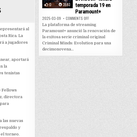
0
3593
temporada 19 en
5
Paramount+
ON “CRIMINAL MINDS: EVOLUTI
2025-03-09
COMMENTS OFF
La plataforma de streaming
representará al
Paramount+ anunció la renovación de
sta Rica. La
la exitosa serie criminal original
rá a jugadores
Criminal Minds: Evolution para una
decimonovena...
anear, aportará
n la
s tenistas
e Fellows
, directora
 para
 a las nuevas
 respaldo y
el torneo.