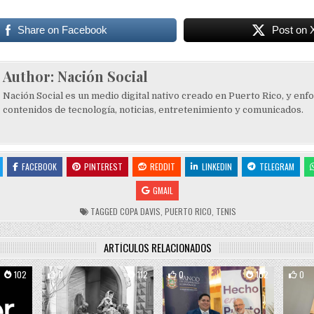
Share on Facebook
Post on 
Author:
Nación Social
Nación Social es un medio digital nativo creado en Puerto Rico, y enf
contenidos de tecnología, noticias, entretenimiento y comunicados.
FACEBOOK
PINTEREST
REDDIT
LINKEDIN
TELEGRAM
GMAIL
TAGGED
COPA DAVIS
,
PUERTO RICO
,
TENIS
ARTÍCULOS RELACIONADOS
102
0
112
0
102
0