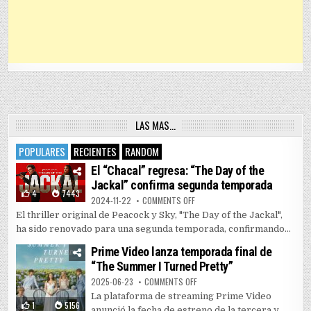
LAS MAS…
POPULARES
RECIENTES
RANDOM
El “Chacal” regresa: “The Day of the
Jackal” confirma segunda temporada
4
7443
ON EL “CHACAL” REGRESA: “THE 
2024-11-22
COMMENTS OFF
El thriller original de Peacock y Sky, "The Day of the Jackal",
ha sido renovado para una segunda temporada, confirmando...
Prime Video lanza temporada final de
“The Summer I Turned Pretty”
ON PRIME VIDEO LANZA TEMPORAD
2025-06-23
COMMENTS OFF
La plataforma de streaming Prime Video
1
5156
anunció la fecha de estreno de la tercera y