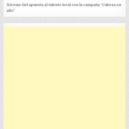
Xtreme Gel apuesta al talento local con la campaña “Cabeza en
alto”