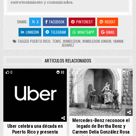
entretenimiento y comunicados.
SHARE:
X
FACEBOOK
PINTEREST
REDDIT
LINKEDIN
TELEGRAM
WHATSAPP
GMAIL
TAGGED
PUERTO RICO
,
TENIS
,
WIMBLEDON
,
WIMBLEDON JUNIOR
,
YANNIK
ÁLVAREZ
ARTÍCULOS RELACIONADOS
0
88
0
95
Mercedes-Benz reconoce el
Uber celebra una década en
legado de Bertha Benz y
Puerto Rico y presenta
Carmen Delia González Rosa