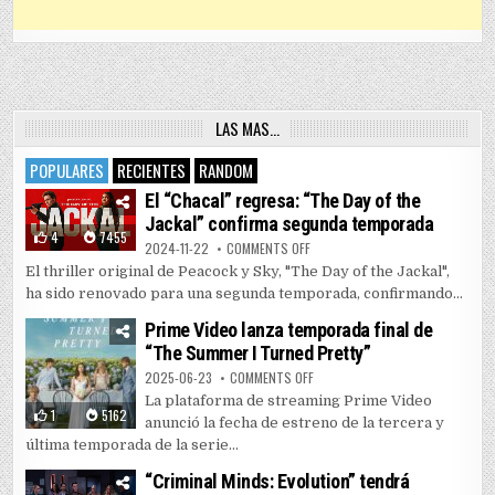
LAS MAS…
POPULARES
RECIENTES
RANDOM
El “Chacal” regresa: “The Day of the
Jackal” confirma segunda temporada
4
7455
ON EL “CHACAL” REGRESA: “THE 
2024-11-22
COMMENTS OFF
El thriller original de Peacock y Sky, "The Day of the Jackal",
ha sido renovado para una segunda temporada, confirmando...
Prime Video lanza temporada final de
“The Summer I Turned Pretty”
ON PRIME VIDEO LANZA TEMPORAD
2025-06-23
COMMENTS OFF
La plataforma de streaming Prime Video
1
5162
anunció la fecha de estreno de la tercera y
última temporada de la serie...
“Criminal Minds: Evolution” tendrá