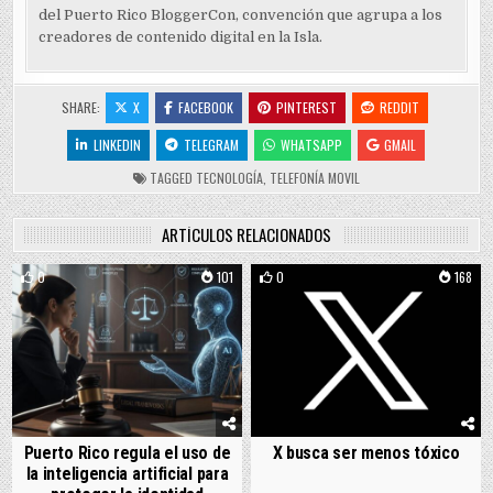
del Puerto Rico BloggerCon, convención que agrupa a los
creadores de contenido digital en la Isla.
SHARE:
X
FACEBOOK
PINTEREST
REDDIT
LINKEDIN
TELEGRAM
WHATSAPP
GMAIL
TAGGED
TECNOLOGÍA
,
TELEFONÍA MOVIL
ARTÍCULOS RELACIONADOS
0
101
0
168
Puerto Rico regula el uso de
X busca ser menos tóxico
la inteligencia artificial para