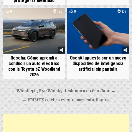
proteger la identidad
0
190
0
137
Reseña: Cómo aprendí a
OpenAI apuesta por un nuevo
conducir un auto eléctrico
dispositivo de inteligencia
con la Toyota bZ Woodland
artificial sin pantalla
2026
Post navigation
Whistlepig Rye Whisky deslumbra en San Juan →
← PRiMEX celebra evento para estudiantes