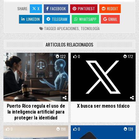
SHARE:
X
FACEBOOK
PINTEREST
REDDIT
LINKEDIN
TELEGRAM
WHATSAPP
GMAIL
TAGGED
APLICACIONES
,
TECNOLOGÍA
ARTÍCULOS RELACIONADOS
0
122
0
172
Puerto Rico regula el uso de
X busca ser menos tóxico
la inteligencia artificial para
proteger la identidad
0
198
0
139