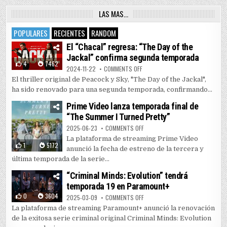
LAS MAS…
POPULARES
RECIENTES
RANDOM
El “Chacal” regresa: “The Day of the
Jackal” confirma segunda temporada
4
7462
ON EL “CHACAL” REGRESA: “THE 
2024-11-22
COMMENTS OFF
El thriller original de Peacock y Sky, "The Day of the Jackal",
ha sido renovado para una segunda temporada, confirmando...
Prime Video lanza temporada final de
“The Summer I Turned Pretty”
ON PRIME VIDEO LANZA TEMPORAD
2025-06-23
COMMENTS OFF
La plataforma de streaming Prime Video
1
5172
anunció la fecha de estreno de la tercera y
última temporada de la serie...
“Criminal Minds: Evolution” tendrá
temporada 19 en Paramount+
0
3604
ON “CRIMINAL MINDS: EVOLUTIO
2025-03-09
COMMENTS OFF
La plataforma de streaming Paramount+ anunció la renovación
de la exitosa serie criminal original Criminal Minds: Evolution