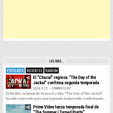
LAS MAS…
POPULARES
RECIENTES
RANDOM
El “Chacal” regresa: “The Day of the
Jackal” confirma segunda temporada
4
7445
ON EL “CHACAL” REGRESA: “THE 
2024-11-22
COMMENTS OFF
El thriller original de Peacock y Sky, "The Day of the Jackal",
ha sido renovado para una segunda temporada, confirmando...
Prime Video lanza temporada final de
“The Summer I Turned Pretty”