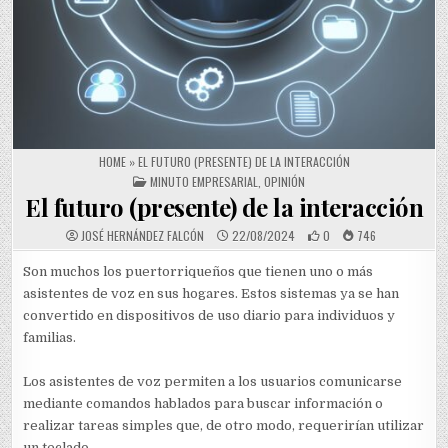
HOME
»
EL FUTURO (PRESENTE) DE LA INTERACCIÓN
POSTED IN
MINUTO EMPRESARIAL
,
OPINIÓN
El futuro (presente) de la interacción
JOSÉ HERNÁNDEZ FALCÓN
22/08/2024
0
746
Son muchos los puertorriqueños que tienen uno o más
asistentes de voz en sus hogares. Estos sistemas ya se han
convertido en dispositivos de uso diario para individuos y
familias.
Los asistentes de voz permiten a los usuarios comunicarse
mediante comandos hablados para buscar información o
realizar tareas simples que, de otro modo, requerirían utilizar
un teclado.