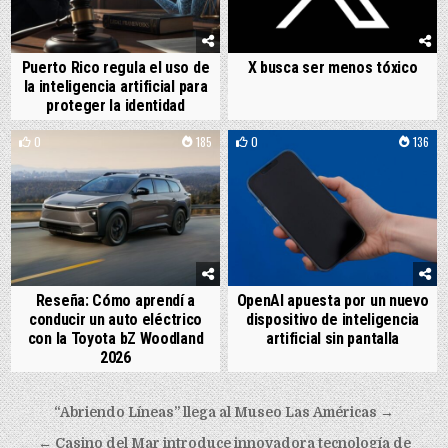
Puerto Rico regula el uso de
X busca ser menos tóxico
la inteligencia artificial para
proteger la identidad
0
185
0
136
Reseña: Cómo aprendí a
OpenAI apuesta por un nuevo
conducir un auto eléctrico
dispositivo de inteligencia
con la Toyota bZ Woodland
artificial sin pantalla
2026
Post navigation
“Abriendo Líneas” llega al Museo Las Américas →
← Casino del Mar introduce innovadora tecnología de