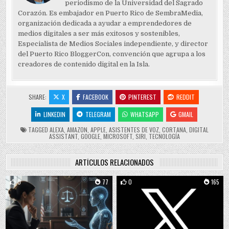
periodismo de la Universidad del Sagrado
Corazón. Es embajador en Puerto Rico de SembraMedia,
organización dedicada a ayudar a emprendedores de
medios digitales a ser más exitosos y sostenibles,
Especialista de Medios Sociales independiente, y director
del Puerto Rico BloggerCon, convención que agrupa a los
creadores de contenido digital en la Isla.
SHARE:
X
FACEBOOK
PINTEREST
REDDIT
LINKEDIN
TELEGRAM
WHATSAPP
GMAIL
TAGGED
ALEXA
,
AMAZON
,
APPLE
,
ASISTENTES DE VOZ
,
CORTANA
,
DIGITAL
ASSISTANT
,
GOOGLE
,
MICROSOFT
,
SIRI
,
TECNOLOGÍA
ARTÍCULOS RELACIONADOS
0
77
0
165