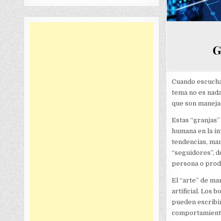
G
Cuando escucham
tema no es nada
que son maneja
Estas “granjas”
humana en la in
tendencias, man
“seguidores”, d
persona o prod
El “arte” de ma
artificial. Los 
pueden escribir
comportamiento