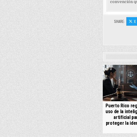
convención qu
SHARE:
X
0
Puerto Rico reg
uso de la inteli
artificial pa
proteger la ide