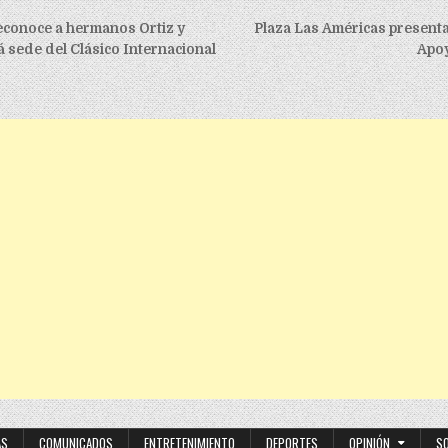
igation
econoce a hermanos Ortiz y
Plaza Las Américas presenta
 sede del Clásico Internacional
Apoy
AS
COMUNICADOS
ENTRETENIMIENTO
DEPORTES
OPINIÓN
S