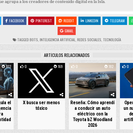
e agrupa a los creadores de contenido digital en la Isla.
FACEBOOK
PINTEREST
REDDIT
LINKEDIN
TELEGRAM
GMAIL
TAGGED
BOTS
,
INTELIGENCIA ARTIFICIAL
,
REDES SOCIALES
,
TECNOLOGÍA
ARTÍCULOS RELACIONADOS
102
0
169
0
192
0
ula el
X busca ser menos
Reseña: Cómo aprendí
Open
gencia
tóxico
a conducir un auto
un n
ra
eléctrico con la
de
ntidad
Toyota bZ Woodland
artif
2026