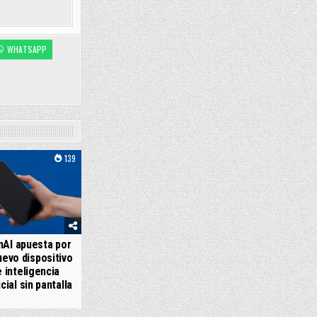
WHATSAPP
139
AI apuesta por
uevo dispositivo
 inteligencia
icial sin pantalla