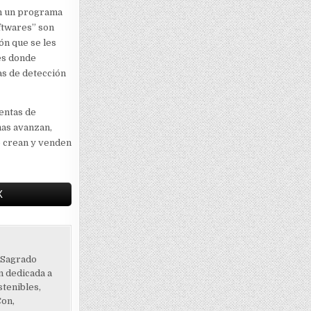
on un programa
ftwares” son
n que se les
tes donde
as de detección
entas de
mas avanzan,
e crean y venden
X
 Sagrado
 dedicada a
tenibles,
Con,