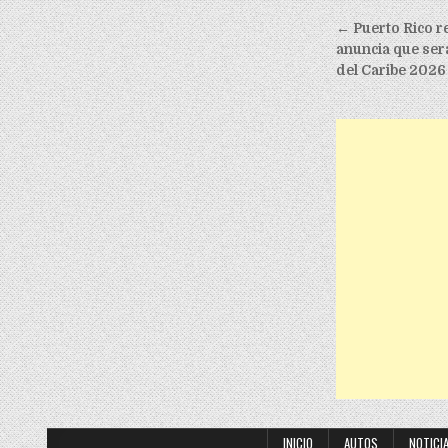
Post nav
← Puerto Rico r
anuncia que será
del Caribe 2026
INICIO
AUTOS
NOTICI