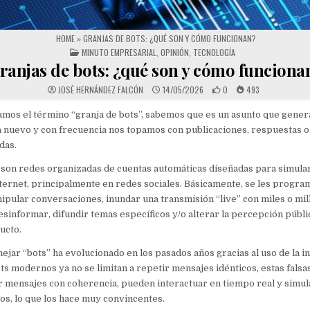
HOME
»
GRANJAS DE BOTS: ¿QUÉ SON Y CÓMO FUNCIONAN?
POSTED IN
MINUTO EMPRESARIAL
,
OPINIÓN
,
TECNOLOGÍA
ranjas de bots: ¿qué son y cómo funciona
JOSÉ HERNÁNDEZ FALCÓN
14/05/2026
0
493
os el término “granja de bots”, sabemos que es un asunto que genera
 nuevo y con frecuencia nos topamos con publicaciones, respuestas o 
das.
 son redes organizadas de cuentas automáticas diseñadas para simular
ternet, principalmente en redes sociales. Básicamente, se les program
ipular conversaciones, inundar una transmisión “live” con miles o mil
esinformar, difundir temas específicos y/o alterar la percepción públi
ucto.
nejar “bots” ha evolucionado en los pasados años gracias al uso de la in
bots modernos ya no se limitan a repetir mensajes idénticos, estas falsa
 mensajes con coherencia, pueden interactuar en tiempo real y simul
s, lo que los hace muy convincentes.