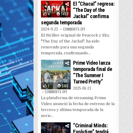
El “Chacal” regresa:
“The Day of the
4
7456
Jackal” confirma
segunda temporada
ON EL “CHACAL” REGRESA: “THE
2024-11-22
COMMENTS OFF
El thriller original de Peacock y Sky,
"The Day of the Jackal", ha sido
renovado para una segunda
temporada, confirmando...
Prime Video lanza
temporada final de
“The Summer I
Turned Pretty”
1
5165
2025-06-23
ON PRIME VIDEO LANZA TEMPORADA FINAL DE
COMMENTS OFF
La plataforma de streaming Prime
Video anunció la fecha de estreno de la
tercera y última temporada de la
serie...
“Criminal Minds:
Evolution” tendrá