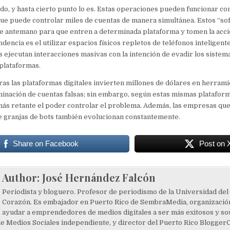
o, y hasta cierto punto lo es. Estas operaciones pueden funcionar c
ue puede controlar miles de cuentas de manera simultánea. Estos “so
 antemano para que entren a determinada plataforma y tomen la acció
ndencia es el utilizar espacios físicos repletos de teléfonos inteligen
 ejecutan interacciones masivas con la intención de evadir los sistem
 plataformas.
as las plataformas digitales invierten millones de dólares en herrami
minación de cuentas falsas; sin embargo, según estas mismas platafor
más retante el poder controlar el problema. Además, las empresas qu
e granjas de bots también evolucionan constantemente.
Share on Facebook
Post on 
Author:
José Hernández Falcón
Periodista y bloguero. Profesor de periodismo de la Universidad del
Corazón. Es embajador en Puerto Rico de SembraMedia, organización
ayudar a emprendedores de medios digitales a ser más exitosos y sos
de Medios Sociales independiente, y director del Puerto Rico Blogger