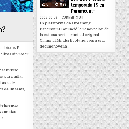
0
3599
temporada 19 en
Paramount+
ON “CRIMINAL MINDS: EVOLUTI
2025-03-09
COMMENTS OFF
La plataforma de streaming
n?
Paramount+ anunció la renovación de
la exitosa serie criminal original
Criminal Minds: Evolution para una
decimonovena...
 debate. El
cifras sin notar
 actividad
a para inflar
lones de
ca de un tema,
teligencia
s cuentas
ar