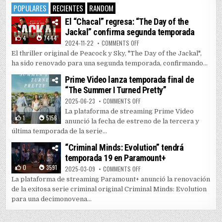
POPULARES
RECIENTES
RANDOM
El “Chacal” regresa: “The Day of the
Jackal” confirma segunda temporada
4
7444
ON EL “CHACAL” REGRESA: “THE 
2024-11-22
COMMENTS OFF
El thriller original de Peacock y Sky, "The Day of the Jackal",
ha sido renovado para una segunda temporada, confirmando...
Prime Video lanza temporada final de
“The Summer I Turned Pretty”
ON PRIME VIDEO LANZA TEMPORAD
2025-06-23
COMMENTS OFF
La plataforma de streaming Prime Video
1
5156
anunció la fecha de estreno de la tercera y
última temporada de la serie...
“Criminal Minds: Evolution” tendrá
temporada 19 en Paramount+
0
3591
ON “CRIMINAL MINDS: EVOLUTIO
2025-03-09
COMMENTS OFF
La plataforma de streaming Paramount+ anunció la renovación
de la exitosa serie criminal original Criminal Minds: Evolution
para una decimonovena...