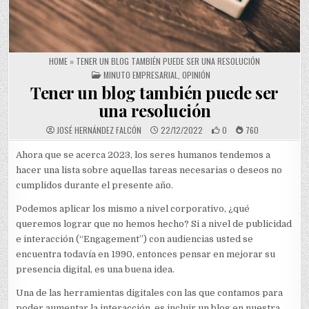
HOME
»
TENER UN BLOG TAMBIÉN PUEDE SER UNA RESOLUCIÓN
POSTED IN
MINUTO EMPRESARIAL
,
OPINIÓN
Tener un blog también puede ser
una resolución
JOSÉ HERNÁNDEZ FALCÓN
22/12/2022
0
760
Ahora que se acerca 2023, los seres humanos tendemos a
hacer una lista sobre aquellas tareas necesarias o deseos no
cumplidos durante el presente año.
Podemos aplicar los mismo a nivel corporativo, ¿qué
queremos lograr que no hemos hecho? Si a nivel de publicidad
e interacción (“Engagement”) con audiencias usted se
encuentra todavía en 1990, entonces pensar en mejorar su
presencia digital, es una buena idea.
Una de las herramientas digitales con las que contamos para
poder aumentar la interacción, es incluir un blog en nuestra