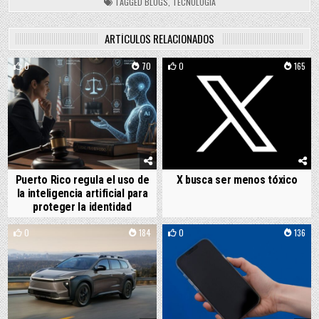
TAGGED
BLOGS
,
TECNOLOGÍA
ARTÍCULOS RELACIONADOS
0
70
0
165
Puerto Rico regula el uso de
X busca ser menos tóxico
la inteligencia artificial para
proteger la identidad
0
184
0
136