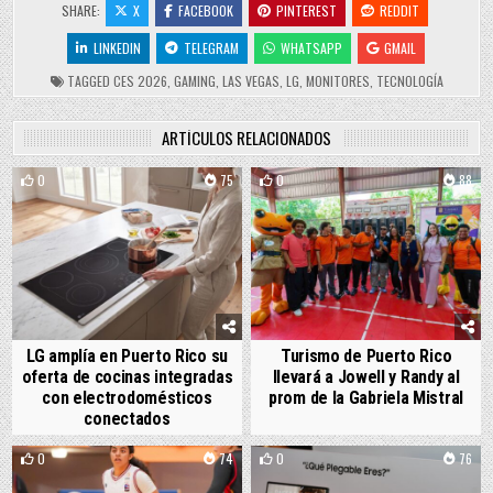
SHARE:
X
FACEBOOK
PINTEREST
REDDIT
LINKEDIN
TELEGRAM
WHATSAPP
GMAIL
TAGGED
CES 2026
,
GAMING
,
LAS VEGAS
,
LG
,
MONITORES
,
TECNOLOGÍA
ARTÍCULOS RELACIONADOS
0
75
0
88
LG amplía en Puerto Rico su
Turismo de Puerto Rico
oferta de cocinas integradas
llevará a Jowell y Randy al
con electrodomésticos
prom de la Gabriela Mistral
conectados
0
74
0
76