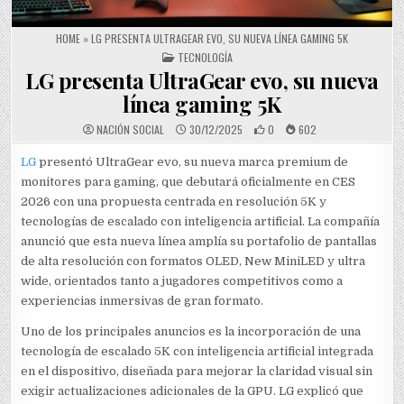
HOME
»
LG PRESENTA ULTRAGEAR EVO, SU NUEVA LÍNEA GAMING 5K
POSTED IN
TECNOLOGÍA
LG presenta UltraGear evo, su nueva
línea gaming 5K
NACIÓN SOCIAL
30/12/2025
0
602
LG
presentó UltraGear evo, su nueva marca premium de
monitores para gaming, que debutará oficialmente en CES
2026 con una propuesta centrada en resolución 5K y
tecnologías de escalado con inteligencia artificial. La compañía
anunció que esta nueva línea amplía su portafolio de pantallas
de alta resolución con formatos OLED, New MiniLED y ultra
wide, orientados tanto a jugadores competitivos como a
experiencias inmersivas de gran formato.
Uno de los principales anuncios es la incorporación de una
tecnología de escalado 5K con inteligencia artificial integrada
en el dispositivo, diseñada para mejorar la claridad visual sin
exigir actualizaciones adicionales de la GPU. LG explicó que