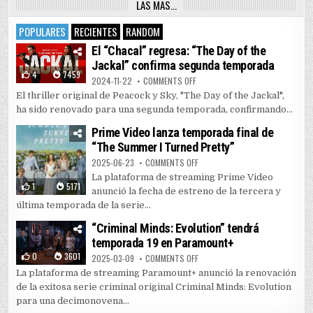
LAS MAS…
POPULARES
RECIENTES
RANDOM
El “Chacal” regresa: “The Day of the
Jackal” confirma segunda temporada
4
7459
ON EL “CHACAL” REGRESA: “THE 
2024-11-22
COMMENTS OFF
El thriller original de Peacock y Sky, "The Day of the Jackal",
ha sido renovado para una segunda temporada, confirmando...
Prime Video lanza temporada final de
“The Summer I Turned Pretty”
ON PRIME VIDEO LANZA TEMPORAD
2025-06-23
COMMENTS OFF
La plataforma de streaming Prime Video
1
5171
anunció la fecha de estreno de la tercera y
última temporada de la serie...
“Criminal Minds: Evolution” tendrá
temporada 19 en Paramount+
0
3601
ON “CRIMINAL MINDS: EVOLUTIO
2025-03-09
COMMENTS OFF
La plataforma de streaming Paramount+ anunció la renovación
de la exitosa serie criminal original Criminal Minds: Evolution
para una decimonovena...