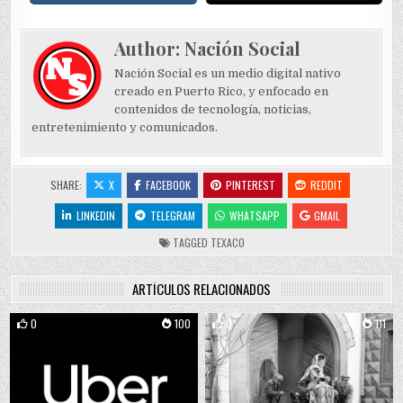
Author:
Nación Social
Nación Social es un medio digital nativo
creado en Puerto Rico, y enfocado en
contenidos de tecnología, noticias,
entretenimiento y comunicados.
SHARE:
X
FACEBOOK
PINTEREST
REDDIT
LINKEDIN
TELEGRAM
WHATSAPP
GMAIL
TAGGED
TEXACO
ARTÍCULOS RELACIONADOS
0
100
0
111