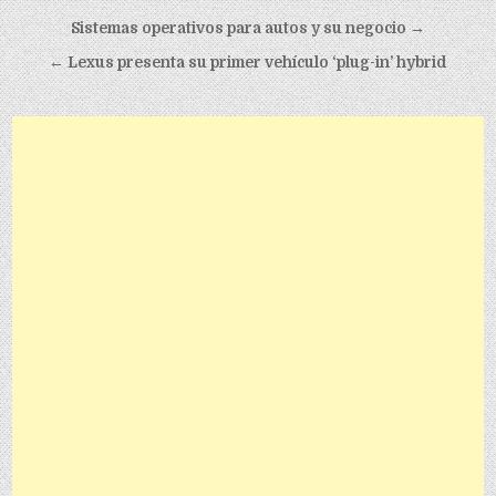
Post navigation
Sistemas operativos para autos y su negocio
→
← Lexus presenta su primer vehículo ‘plug-in’ hybrid