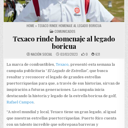
HOME
»
TEXACO RINDE HOMENAJE AL LEGADO BORICUA
POSTED IN
COMUNICADOS
Texaco rinde homenaje al legado
boricua
NACIÓN SOCIAL
03/03/2023
0
631
La marca de combustibles,
Texaco
, presentó esta semana la
campaña publicitaria “
El Legado de Estrellas
”, que busca
resaltar y reconocer el legado de grandes estrellas
puertorriqueñas para que, a través de sus historias, sirvan de
inspiración a futuras generaciones. La campaña inicia
destacando la historia y legado de la estrella boricua de golf,
Rafael Campos
.
“A nivel mundial y local, Texaco tiene un gran legado, al igual
que nuestras estrellas puertorriqueñas. Puerto Rico cuenta
con un talento increíble que sobrepasa barreras y