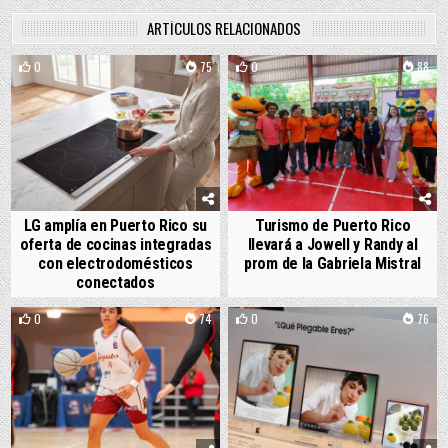
ARTÍCULOS RELACIONADOS
0
75
0
88
LG amplía en Puerto Rico su
Turismo de Puerto Rico
oferta de cocinas integradas
llevará a Jowell y Randy al
con electrodomésticos
prom de la Gabriela Mistral
conectados
0
74
0
76