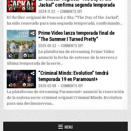
Jackal” confirma segunda temporada
4
7459
ON EL “CHACAL” REGRESA: “THE 
2024-11-22
COMMENTS OFF
El thriller original de Peacock y Sky, "The Day of the Jackal",
ha sido renovado para una segunda temporada, confirmando...
Prime Video lanza temporada final de
“The Summer I Turned Pretty”
ON PRIME VIDEO LANZA TEMPORAD
2025-06-23
COMMENTS OFF
La plataforma de streaming Prime Video
1
5171
anunció la fecha de estreno de la tercera y
última temporada de la serie...
“Criminal Minds: Evolution” tendrá
temporada 19 en Paramount+
0
3601
ON “CRIMINAL MINDS: EVOLUTIO
2025-03-09
COMMENTS OFF
La plataforma de streaming Paramount+ anunció la renovación
de la exitosa serie criminal original Criminal Minds: Evolution
para una decimonovena...
MENU