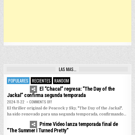
LAS MAS…
POPULARES
RECIENTES
RANDOM
4
7443
El “Chacal” regresa: “The Day of the
Jackal” confirma segunda temporada
ON EL “CHACAL” REGRESA: “THE DAY OF THE JACKAL” 
2024-11-22
COMMENTS OFF
El thriller original de Peacock y Sky, "The Day of the Jackal",
ha sido renovado para una segunda temporada, confirmando...
1
5156
Prime Video lanza temporada final de
“The Summer I Turned Pretty”