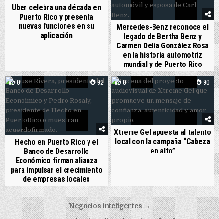
Uber celebra una década en
Puerto Rico y presenta
nuevas funciones en su
Mercedes-Benz reconoce el
aplicación
legado de Bertha Benz y
Carmen Delia González Rosa
en la historia automotriz
mundial y de Puerto Rico
0
92
0
90
Xtreme Gel apuesta al talento
local con la campaña “Cabeza
Hecho en Puerto Rico y el
en alto”
Banco de Desarrollo
Económico firman alianza
para impulsar el crecimiento
de empresas locales
Post navigation
Negocios inteligentes →