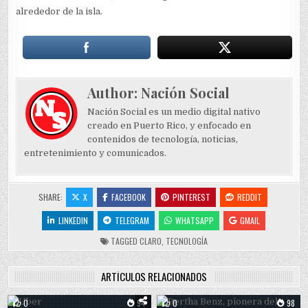
alrededor de la isla.
Author:
Nación Social
Nación Social es un medio digital nativo
creado en Puerto Rico, y enfocado en
contenidos de tecnología, noticias,
entretenimiento y comunicados.
SHARE:
X
FACEBOOK
PINTEREST
REDDIT
LINKEDIN
TELEGRAM
WHATSAPP
GMAIL
TAGGED
CLARO
,
TECNOLOGÍA
ARTÍCULOS RELACIONADOS
0
94
0
98