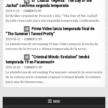
El “Chacal” regresa: “The Day of the
Jackal” confirma segunda temporada
ON EL “CHACAL” REGRESA: “THE DAY OF THE JACKAL” 
2024-11-22
COMMENTS OFF
El thriller original de Peacock y Sky, "The Day of the Jackal",
ha sido renovado para una segunda temporada, confirmando...
1
5158
Prime Video lanza temporada final de
“The Summer I Turned Pretty”
ON PRIME VIDEO LANZA TEMPORADA FINAL DE “THE SUM
2025-06-23
COMMENTS OFF
La plataforma de streaming Prime Video anunció la fecha de
estreno de la tercera y última temporada de la serie...
0
3593
“Criminal Minds: Evolution” tendrá
temporada 19 en Paramount+
ON “CRIMINAL MINDS: EVOLUTION” TENDRÁ TEMPORADA
2025-03-09
COMMENTS OFF
La plataforma de streaming Paramount+ anunció la renovación
de la exitosa serie criminal original Criminal Minds: Evolution
para una decimonovena...
MENU