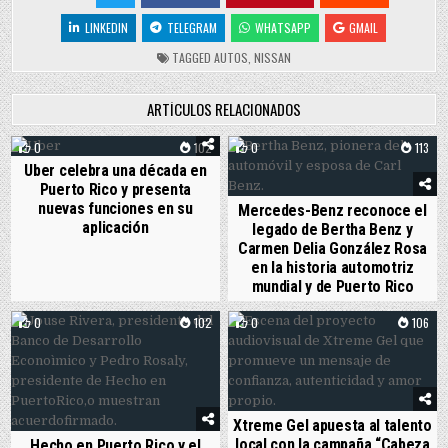
LINKEDIN
TELEGRAM
WHATSAPP
GMAIL
TAGGED
AUTOS
,
NISSAN
ARTÍCULOS RELACIONADOS
0
102
0
113
Uber celebra una década en
Puerto Rico y presenta
nuevas funciones en su
Mercedes-Benz reconoce el
aplicación
legado de Bertha Benz y
Carmen Delia González Rosa
en la historia automotriz
mundial y de Puerto Rico
0
102
0
106
Xtreme Gel apuesta al talento
local con la campaña “Cabeza
Hecho en Puerto Rico y el