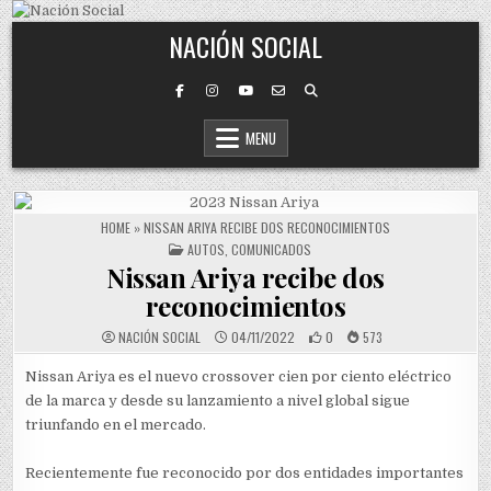
Skip to content
NACIÓN SOCIAL
MENU
HOME
»
NISSAN ARIYA RECIBE DOS RECONOCIMIENTOS
POSTED IN
AUTOS
,
COMUNICADOS
Nissan Ariya recibe dos
reconocimientos
NACIÓN SOCIAL
04/11/2022
0
573
Nissan Ariya es el nuevo crossover cien por ciento eléctrico
de la marca y desde su lanzamiento a nivel global sigue
triunfando en el mercado.
Recientemente fue reconocido por dos entidades importantes