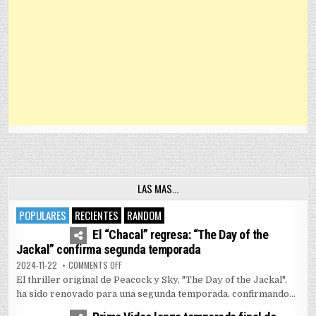
LAS MAS…
POPULARES
RECIENTES
RANDOM
4
7455
El “Chacal” regresa: “The Day of the
Jackal” confirma segunda temporada
ON EL “CHACAL” REGRESA: “THE DAY OF THE JACKAL” 
2024-11-22
COMMENTS OFF
El thriller original de Peacock y Sky, "The Day of the Jackal",
ha sido renovado para una segunda temporada, confirmando...
1
5162