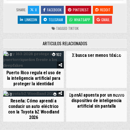
SHARE:
X
FACEBOOK
PINTEREST
REDDIT
LINKEDIN
TELEGRAM
WHATSAPP
GMAIL
TAGGED
TIKTOK
ARTÍCULOS RELACIONADOS
0
102
0
168
X busca ser menos tóxico
Puerto Rico regula el uso de
la inteligencia artificial para
proteger la identidad
0
191
0
137
OpenAI apuesta por un nuevo
dispositivo de inteligencia
Reseña: Cómo aprendí a
artificial sin pantalla
conducir un auto eléctrico
con la Toyota bZ Woodland
2026