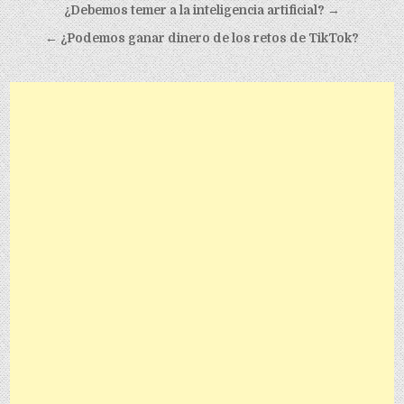
Post navigation
¿Debemos temer a la inteligencia artificial? →
← ¿Podemos ganar dinero de los retos de TikTok?