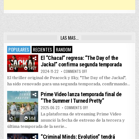
LAS MAS…
POPULARES
RECIENTES
RANDOM
El “Chacal” regresa: “The Day of the
Jackal” confirma segunda temporada
4
7451
ON EL “CHACAL” REGRESA: “THE 
2024-11-22
COMMENTS OFF
El thriller original de Peacock y Sky, "The Day of the Jackal",
ha sido renovado para una segunda temporada, confirmando...
Prime Video lanza temporada final de
“The Summer I Turned Pretty”
ON PRIME VIDEO LANZA TEMPORAD
2025-06-23
COMMENTS OFF
La plataforma de streaming Prime Video
1
5158
anunció la fecha de estreno de la tercera y
última temporada de la serie...
“Criminal Minds: Evolution” tendrá