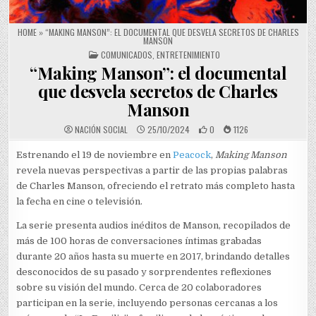
HOME
»
“MAKING MANSON”: EL DOCUMENTAL QUE DESVELA SECRETOS DE CHARLES
MANSON
POSTED IN
COMUNICADOS
,
ENTRETENIMIENTO
“Making Manson”: el documental
que desvela secretos de Charles
Manson
NACIÓN SOCIAL
25/10/2024
0
1126
Estrenando el 19 de noviembre en
Peacock
,
Making Manson
revela nuevas perspectivas a partir de las propias palabras
de Charles Manson, ofreciendo el retrato más completo hasta
la fecha en cine o televisión.
La serie presenta audios inéditos de Manson, recopilados de
más de 100 horas de conversaciones íntimas grabadas
durante 20 años hasta su muerte en 2017, brindando detalles
desconocidos de su pasado y sorprendentes reflexiones
sobre su visión del mundo. Cerca de 20 colaboradores
participan en la serie, incluyendo personas cercanas a los