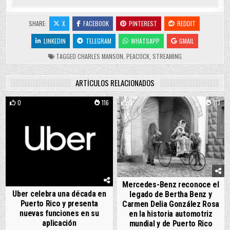
SHARE:
X
FACEBOOK
PINTEREST
REDDIT
LINKEDIN
TELEGRAM
WHATSAPP
GMAIL
TAGGED
CHARLES MANSON
,
PEACOCK
,
STREAMING
ARTÍCULOS RELACIONADOS
0
116
0
113
Mercedes-Benz reconoce el
Uber celebra una década en
legado de Bertha Benz y
Puerto Rico y presenta
Carmen Delia González Rosa
nuevas funciones en su
en la historia automotriz
aplicación
mundial y de Puerto Rico