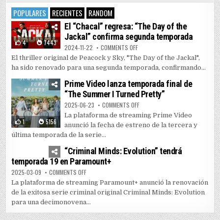
POPULARES
RECIENTES
RANDOM
El “Chacal” regresa: “The Day of the
Jackal” confirma segunda temporada
4
7443
ON EL “CHACAL” REGRESA: “THE 
2024-11-22
COMMENTS OFF
El thriller original de Peacock y Sky, "The Day of the Jackal",
ha sido renovado para una segunda temporada, confirmando...
Prime Video lanza temporada final de
“The Summer I Turned Pretty”
ON PRIME VIDEO LANZA TEMPORAD
2025-06-23
COMMENTS OFF
La plataforma de streaming Prime Video
1
5156
anunció la fecha de estreno de la tercera y
última temporada de la serie...
0
3591
“Criminal Minds: Evolution” tendrá
temporada 19 en Paramount+
ON “CRIMINAL MINDS: EVOLUTION” TENDRÁ TEMPORADA
2025-03-09
COMMENTS OFF
La plataforma de streaming Paramount+ anunció la renovación
de la exitosa serie criminal original Criminal Minds: Evolution
para una decimonovena...