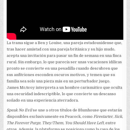
La trama sigue a Ben y Louise, una pareja estadounidense que,
tras hacer amistad con una pareja británica y su hijo mudo,
acepta una invitación para pasar un fin de semana en una finca
rural. Sin embargo, lo que parecía ser unas vacaciones idílicas
pronto se convierte en una pesadilla cuando descubren que
sus anfitriones esconden oscuros motivos, y temen que su
familia sea solo una pieza más en un perturbador juego.
James McAvoy interpreta a un hombre carismático que oculta
una oscuridad indescriptible, lo que convierte un descanso
soñado en una experiencia aterradora.
Speak No Evil
se une a otros títulos de Blumhouse que estarán
disponibles exclusivamente en Peacock, como
Firestarter
,
Sick
,
The Forever Purge
,
They/Them
,
You Should Have Left
, entre
otros. Además, la plataforma se posiciona como la casa de los