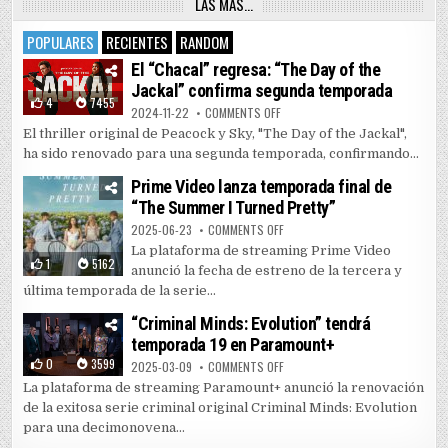
LAS MAS…
POPULARES
RECIENTES
RANDOM
El “Chacal” regresa: “The Day of the
Jackal” confirma segunda temporada
4
7455
ON EL “CHACAL” REGRESA: “THE 
2024-11-22
COMMENTS OFF
El thriller original de Peacock y Sky, "The Day of the Jackal",
ha sido renovado para una segunda temporada, confirmando...
Prime Video lanza temporada final de
“The Summer I Turned Pretty”
ON PRIME VIDEO LANZA TEMPORAD
2025-06-23
COMMENTS OFF
La plataforma de streaming Prime Video
1
5162
anunció la fecha de estreno de la tercera y
última temporada de la serie...
“Criminal Minds: Evolution” tendrá
temporada 19 en Paramount+
0
3599
ON “CRIMINAL MINDS: EVOLUTIO
2025-03-09
COMMENTS OFF
La plataforma de streaming Paramount+ anunció la renovación
de la exitosa serie criminal original Criminal Minds: Evolution
para una decimonovena...