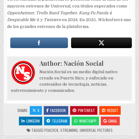
mayores estrenos de Universal, con títulos esperados como
Oppenheimer
,
Trolls Band Together
,
Kung Fu Panda 4
,
Despicable Me 4
, y
Twisters
en 2024. En 2025,
Wicked
será uno
de los grandes estrenos de la plataforma.
Author:
Nación Social
Nación Social es un medio digital nativo
creado en Puerto Rico, y enfocado en
contenidos de tecnología, noticias,
entretenimiento y comunicados.
SHARE:
X
FACEBOOK
PINTEREST
REDDIT
LINKEDIN
TELEGRAM
WHATSAPP
GMAIL
TAGGED
PEACOCK
,
STREAMING
,
UNIVERSAL PICTURES