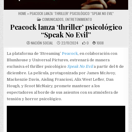
HOME
»
PEACOCK LANZA ‘THRILLER’ PSICOLÓGICO “SPEAK NO EVIL”
POSTED IN
COMUNICADOS
,
ENTRETENIMIENTO
Peacock lanza ‘thriller’ psicológico
“Speak No Evil”
NACIÓN SOCIAL
22/11/2024
0
1008
La plataforma de ‘Streaming’
Peacock
, en colaboración con
Blumhouse y Universal Pictures, estrenará de manera
exclusiva el thriller psicológico
Speak No Evil
a partir del 6 de
diciembre. La película, protagonizada por James McAvoy,
Mackenzie Davis, Aisling Franciosi, Alix West Lefler, Dan
Hough, y Scoot McNairy, promete mantener a los
espectadores al borde de sus asientos con su atmósfera de
tensión y horror psicológico.