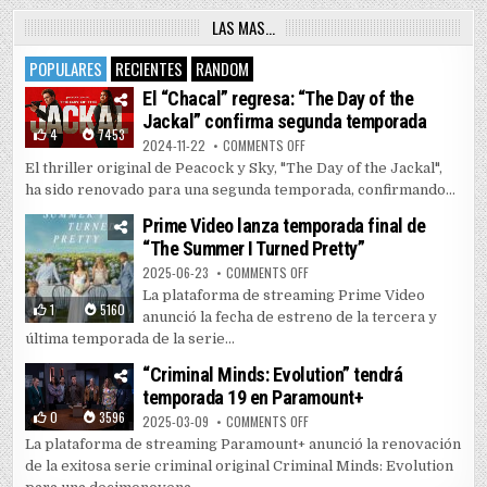
LAS MAS…
POPULARES
RECIENTES
RANDOM
El “Chacal” regresa: “The Day of the
Jackal” confirma segunda temporada
4
7453
ON EL “CHACAL” REGRESA: “THE 
2024-11-22
COMMENTS OFF
El thriller original de Peacock y Sky, "The Day of the Jackal",
ha sido renovado para una segunda temporada, confirmando...
Prime Video lanza temporada final de
“The Summer I Turned Pretty”
ON PRIME VIDEO LANZA TEMPORAD
2025-06-23
COMMENTS OFF
La plataforma de streaming Prime Video
1
5160
anunció la fecha de estreno de la tercera y
última temporada de la serie...
“Criminal Minds: Evolution” tendrá
temporada 19 en Paramount+
0
3596
ON “CRIMINAL MINDS: EVOLUTIO
2025-03-09
COMMENTS OFF
La plataforma de streaming Paramount+ anunció la renovación
de la exitosa serie criminal original Criminal Minds: Evolution