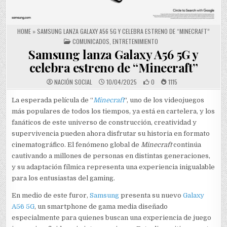
HOME
»
SAMSUNG LANZA GALAXY A56 5G Y CELEBRA ESTRENO DE “MINECRAFT”
POSTED IN
COMUNICADOS
,
ENTRETENIMIENTO
Samsung lanza Galaxy A56 5G y
celebra estreno de “Minecraft”
NACIÓN SOCIAL
10/04/2025
0
1115
La esperada película de “
Minecraft
“, uno de los videojuegos
más populares de todos los tiempos, ya está en cartelera, y los
fanáticos de este universo de construcción, creatividad y
supervivencia pueden ahora disfrutar su historia en formato
cinematográfico. El fenómeno global de
Minecraft
continúa
cautivando a millones de personas en distintas generaciones,
y su adaptación fílmica representa una experiencia inigualable
para los entusiastas del gaming.
En medio de este furor,
Samsung
presenta su nuevo
Galaxy
A56 5G
, un smartphone de gama media diseñado
especialmente para quienes buscan una experiencia de juego