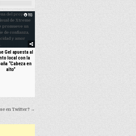
113
e Gel apuesta al
nto local con la
aña “Cabeza en
alto”
se en Twitter?
→