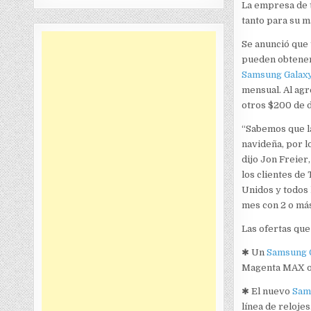
La empresa de 
tanto para su 
Se anunció que 
pueden obtener 
Samsung Galax
mensual. Al agr
otros $200 de d
“Sabemos que l
navideña, por 
dijo Jon Freier
los clientes de
Unidos y todos 
mes con 2 o má
Las ofertas que
✱ Un
Samsung 
Magenta MAX o h
✱ El nuevo
Sam
línea de relojes