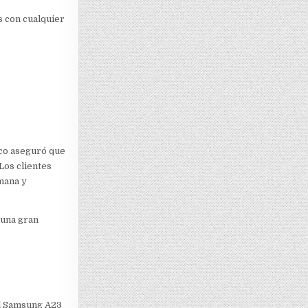
s con cualquier
ico aseguró que
Los clientes
mana y
 una gran
el Samsung A23