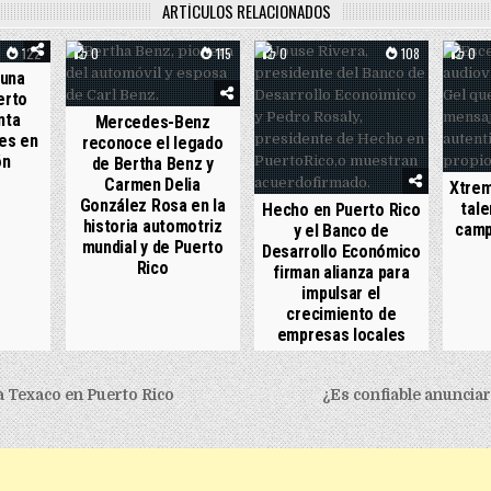
ARTÍCULOS RELACIONADOS
122
0
115
0
108
0
 una
erto
nta
Mercedes-Benz
es en
reconoce el legado
ón
de Bertha Benz y
Carmen Delia
Xtrem
González Rosa en la
tale
Hecho en Puerto Rico
historia automotriz
camp
y el Banco de
mundial y de Puerto
Desarrollo Económico
Rico
firman alianza para
impulsar el
crecimiento de
empresas locales
igation
 Texaco en Puerto Rico
¿Es confiable anunciar