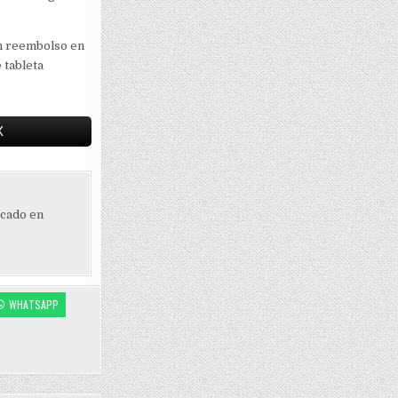
on reembolso en
 tableta
X
ocado en
WHATSAPP