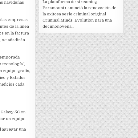
La plataforma de streaming
as navideñas
Paramount+ anunció la renovación de
la exitosa serie criminal original
ueñas empresas,
Criminal Minds: Evolution para una
tes de la línea
decimonovena...
s en la factura
, se añadirán
 temporada
 tecnología”,
n equipo gratis,
ico y Estados
neficios cada
 Galaxy 5G en
ar un equipo.
l agregar una