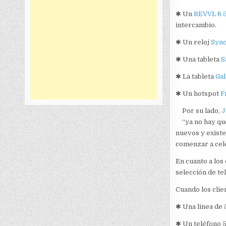
✱ Un
REVVL 6 
intercambio.
✱ Un reloj
Syn
✱ Una tableta
S
✱ La tableta
Gal
✱ Un hotspot
Fr
Por su lado,
J
“ya no hay qu
nuevos y existe
comenzar a cel
En cuanto a los
selección de te
Cuando los clie
✱ Una línea de 
✱ Un teléfono 5