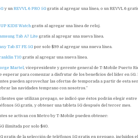
5G
y un
REVVL 6 PRO 5G
gratis al agregar una línea, o un REVVL 6 grati
cUP KIDS Watch
gratis al agregar una línea de reloj.
amsung Tab A7 Lite
gratis al agregar una nueva línea.
axy Tab S7 FE 5G
por solo $99 al agregar una nueva línea.
anklin T10
gratis al agregar una nueva línea.
orge Martel
, vicepresidente y gerente general de T-Mobile Puerto R
e esperar para comenzar a disfrutar de los beneficios del líder en 5G. 
ntes pueden aprovechar las ofertas de temporada a partir de esta se
ebrar las navidades temprano con nosotros.”
 clientes que utilizan prepago, se indicó que éstos podrán elegir entre
léfonos 5G gratis, y obtener una tableta 5G después del tercer mes.
ntes se activan con Metro by T-Mobile pueden obtener:
5G ilimitada por solo $40.
G gratis de la selección de teléfonos 5G gratis en prepago, incluidos 