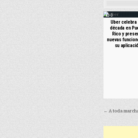
0
Uber celebra
década en Pu
Rico y prese
nuevas funcion
su aplicaci
Post nav
← A toda marcha