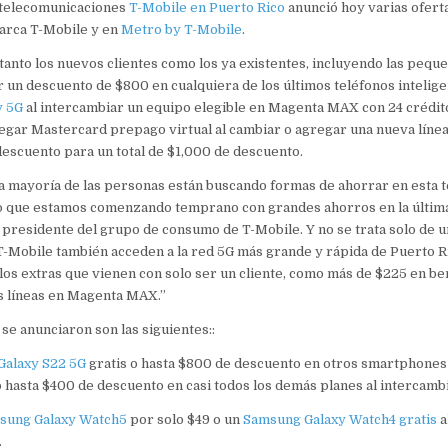
telecomunicaciones
T-Mobile en Puerto Rico
anunció hoy varias ofert
marca T-Mobile y en
Metro by T-Mobile
.
tanto los nuevos clientes como los ya existentes, incluyendo las peq
un descuento de $800 en cualquiera de los últimos teléfonos inteligen
y 5G
al intercambiar un equipo elegible en Magenta MAX con 24 crédito
egar Mastercard prepago virtual al cambiar o agregar una nueva línea
escuento para un total de $1,000 de descuento.
a mayoría de las personas están buscando formas de ahorrar en esta
lo que estamos comenzando temprano con grandes ahorros en la última
, presidente del grupo de consumo de T-Mobile. Y no se trata solo de u
 T-Mobile también acceden a la red 5G más grande y rápida de Puerto R
los extras que vienen con solo ser un cliente, como más de $225 en be
s líneas en Magenta MAX.”
 se anunciaron son las siguientes::
Galaxy S22 5G
gratis o hasta $800 de descuento en otros smartphones
asta $400 de descuento en casi todos los demás planes al intercambi
sung Galaxy Watch5
por solo $49 o un
Samsung Galaxy Watch4 gratis
a
.