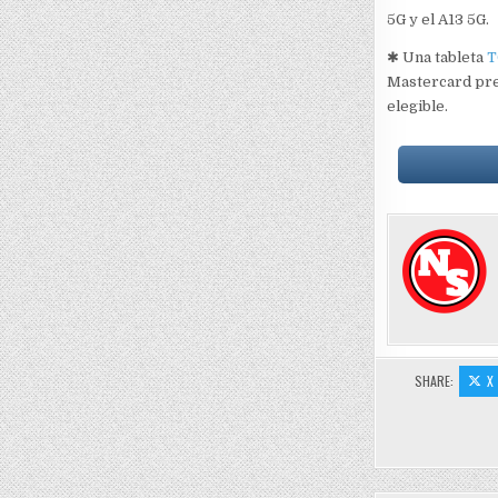
5G y el A13 5G.
✱ Una tableta
T
Mastercard prep
elegible.
SHARE:
X