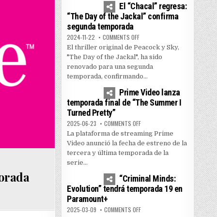
El “Chacal” regresa:
“The Day of the Jackal” confirma
segunda temporada
ON EL “CHACAL” REGRESA: “THE
2024-11-22
COMMENTS OFF
El thriller original de Peacock y Sky,
"The Day of the Jackal", ha sido
renovado para una segunda
temporada, confirmando...
1
5159
Prime Video lanza
temporada final de “The Summer I
Turned Pretty”
ON PRIME VIDEO LANZA TEMPOR
2025-06-23
COMMENTS OFF
La plataforma de streaming Prime
Video anunció la fecha de estreno de la
tercera y última temporada de la
serie...
0
3596
orada
“Criminal Minds:
Evolution” tendrá temporada 19 en
Paramount+
ON “CRIMINAL MINDS: EVOLUTI
2025-03-09
COMMENTS OFF