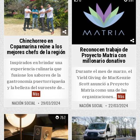
Posted in
Chinchorreo en
Copamarina reúne a los
Reconocen trabajo de
mejores chefs de la región
Proyecto Matria con
millonario donativo
Inspirados en brindar una
experiencia culinaria que
Durante el mes de marzo, el
fusione los sabores de la
Yield Giving de MacKenzie
gastronomía puertorriqueña
Scott anunció a Proyecto
y la belleza del suroeste de…
Matria como una de las
Chinchorreo en Copamarina reúne a los mejores chefs de la reg
Más
Reconocen
Más
organizaciones…
NACIÓN SOCIAL
29/03/2024
NACIÓN SOCIAL
22/03/2024
0
757
0
617
Posted in
Posted in