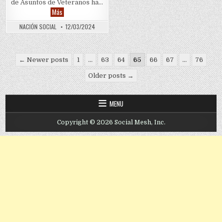
de Asuntos de Veteranos ha…
T-Mobile designado proveedor principal de servicios móviles pa
Más
NACIÓN SOCIAL
12/03/2024
Posts pagination
← Newer posts
1
…
63
64
65
66
67
…
76
Older posts →
MENU
Copyright © 2026 Social Mesh, Inc.