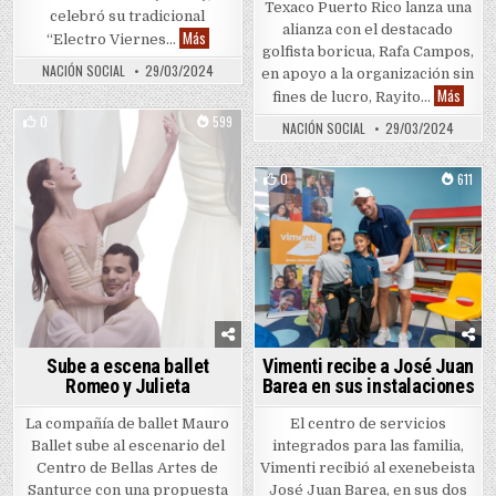
Texaco Puerto Rico lanza una
celebró su tradicional
alianza con el destacado
Expertos en energía abordan el tema de la “Transici
Más
“Electro Viernes…
golfista boricua, Rafa Campos,
NACIÓN SOCIAL
29/03/2024
en apoyo a la organización sin
#Dimel
Más
fines de lucro, Rayito…
0
599
NACIÓN SOCIAL
29/03/2024
Posted in
0
611
Posted in
Vimenti recibe a José Juan
Sube a escena ballet
Barea en sus instalaciones
Romeo y Julieta
El centro de servicios
La compañía de ballet Mauro
integrados para las familia,
Ballet sube al escenario del
Vimenti recibió al exenebeista
Centro de Bellas Artes de
José Juan Barea, en sus dos
Santurce con una propuesta