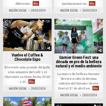
Vimenti r
Sube a escena ballet Romeo y Julieta
Más
Más
instalaciones en…
diferente…
NACIÓN SOCIAL
29/03/2024
NACIÓN SOCIAL
29/03/2024
0
1126
0
728
Posted in
Posted in
Vuelve el Coffee &
Garnier Green Fest: una
Chocolate Expo
década en pro de la belleza
natural y el medio ambiente
El evento más grande dirigido
a los amantes del café y el
La marca de belleza Garnier
chocolate ya tiene fecha. El 20
llevará a cabo la décima
Vuelve el Coffee & Chocolate Expo
Más
y 21…
edición del Garnier Green
Garnie
Más
NACIÓN SOCIAL
29/03/2024
Fest el 27 de abril en…
NACIÓN SOCIAL
29/03/2024
0
563
Posted in
0
591