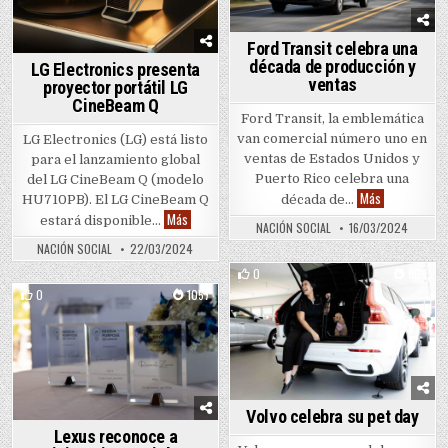
Ford Transit celebra una
década de producción y
LG Electronics presenta
ventas
proyector portátil LG
CineBeam Q
Ford Transit, la emblemática
van comercial número uno en
LG Electronics (LG) está listo
ventas de Estados Unidos y
para el lanzamiento global
Puerto Rico celebra una
del LG CineBeam Q (modelo
Ford Transit 
Más
HU710PB). El LG CineBeam Q
década de…
LG Electronics presenta proyector portátil LG Cine
Más
estará disponible…
NACIÓN SOCIAL
16/03/2024
NACIÓN SOCIAL
22/03/2024
0
809
0
1057
Posted in
Posted in
Volvo celebra su pet day
Lexus reconoce a