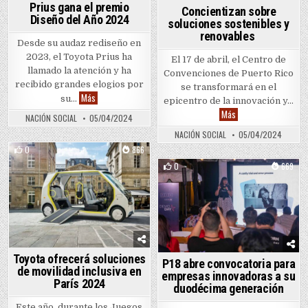
Prius gana el premio
Concientizan sobre
Diseño del Año 2024
soluciones sostenibles y
renovables
Desde su audaz rediseño en
2023, el Toyota Prius ha
El 17 de abril, el Centro de
llamado la atención y ha
Convenciones de Puerto Rico
recibido grandes elogios por
se transformará en el
Prius gana el premio Diseño del Año 2024
Más
su…
epicentro de la innovación y…
Concientizan sobre s
Más
NACIÓN SOCIAL
05/04/2024
NACIÓN SOCIAL
05/04/2024
0
866
0
669
Posted in
Posted in
Toyota ofrecerá soluciones
P18 abre convocatoria para
de movilidad inclusiva en
empresas innovadoras a su
París 2024
duodécima generación
Este año, durante los Juegos