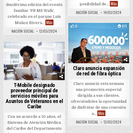
Toyota pre
Más
posibilidad de…
duodécima edición del evento
familiar ‘PR MS Walk‘,
NACIÓN SOCIAL
14/03/2024
celebrado en el parque Luis
Histórica participación en carrera 5k por los pacient
Más
Muñoz Rivera…
0
871
NACIÓN SOCIAL
12/03/2024
Posted in
0
786
Posted in
Claro anuncia expansión
de red de fibra óptica
Claro anunció esta semana
T-Mobile designado
proveedor principal de
una promoción especial
servicios móviles para
dirigida a sus clientes,
Asuntos de Veteranos en el
ofreciéndoles la oportunidad
Caribe
de disfrutar de una conexión
Claro anuncia expan
Más
a…
Con un acuerdo a 10 años, el
NACIÓN SOCIAL
12/03/2024
Sistema de Atención Médica
del Caribe del Departamento