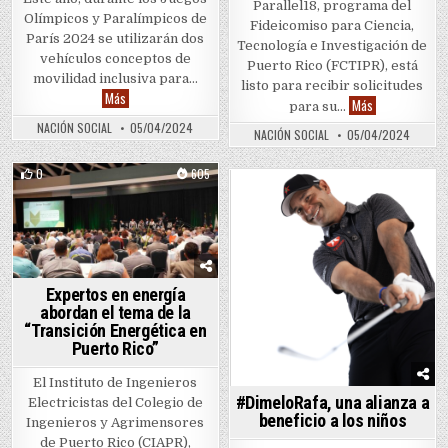
Parallel18, programa del
Olímpicos y Paralímpicos de
Fideicomiso para Ciencia,
París 2024 se utilizarán dos
Tecnología e Investigación de
vehículos conceptos de
Puerto Rico (FCTIPR), está
movilidad inclusiva para…
listo para recibir solicitudes
Toyota ofrecerá soluciones de movilidad inclusiva en París 202
Más
P18 abre convo
Más
para su…
NACIÓN SOCIAL
05/04/2024
NACIÓN SOCIAL
05/04/2024
0
605
0
746
Posted in
Posted in
Expertos en energía
abordan el tema de la
“Transición Energética en
Puerto Rico”
El Instituto de Ingenieros
#DimeloRafa, una alianza a
Electricistas del Colegio de
beneficio a los niños
Ingenieros y Agrimensores
de Puerto Rico (CIAPR),