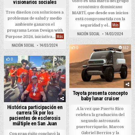
Volvo es una marca del grupo
visionarios sociales
económico dominicano
Tres diseños con soluciones a
MARTÍ, que desde sus inicios
problemas de salud y medio
está comprometida con la
Volvo cele
Más
ambiente ganaron el
seguridad y el…
programa Lexus Design with
NACIÓN SOCIAL
14/03/2024
Lexus reconoce a visionarios sociales
Más
Purpose 2024, iniciativa…
NACIÓN SOCIAL
14/03/2024
0
552
Posted in
0
568
Posted in
Toyota presenta concepto
baby lunar cruiser
Histórica participación en
A la vez que Puerto Rico
carrera 5k por los
celebra la graduación del
pacientes de esclerosis
segundo astronauta
múltiple en San Juan
puertorriqueño, Marcos
Gabriel Berríos y la
Con gran éxito concluyó la