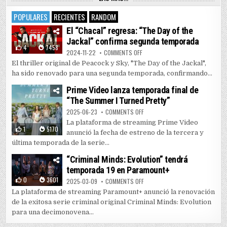
POPULARES
RECIENTES
RANDOM
El “Chacal” regresa: “The Day of the
Jackal” confirma segunda temporada
4
7458
ON EL “CHACAL” REGRESA: “THE 
2024-11-22
COMMENTS OFF
El thriller original de Peacock y Sky, "The Day of the Jackal",
ha sido renovado para una segunda temporada, confirmando...
Prime Video lanza temporada final de
“The Summer I Turned Pretty”
ON PRIME VIDEO LANZA TEMPORAD
2025-06-23
COMMENTS OFF
La plataforma de streaming Prime Video
1
5170
anunció la fecha de estreno de la tercera y
última temporada de la serie...
“Criminal Minds: Evolution” tendrá
temporada 19 en Paramount+
0
3601
ON “CRIMINAL MINDS: EVOLUTIO
2025-03-09
COMMENTS OFF
La plataforma de streaming Paramount+ anunció la renovación
de la exitosa serie criminal original Criminal Minds: Evolution
para una decimonovena...