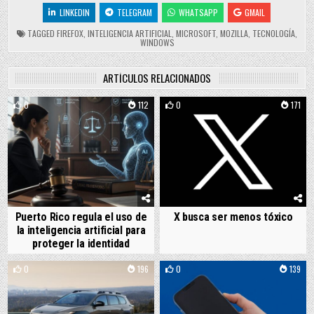
LINKEDIN
TELEGRAM
WHATSAPP
GMAIL
TAGGED
FIREFOX
,
INTELIGENCIA ARTIFICIAL
,
MICROSOFT
,
MOZILLA
,
TECNOLOGÍA
,
WINDOWS
ARTÍCULOS RELACIONADOS
0
112
0
171
Puerto Rico regula el uso de
X busca ser menos tóxico
la inteligencia artificial para
proteger la identidad
0
196
0
139